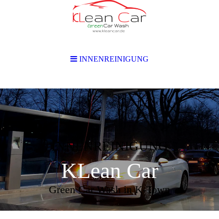
INNENREINIGUNG
INNENREINIGUNG
KLean Car
Green Car Wash in K-Town