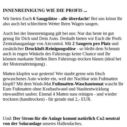
INNENREINIGUNG WIE DIE PROFIS ...
Wir bieten Euch
6 Saugplätze - alle überdacht
! Bei uns könnt Ihr
also auch bei schlechtem Wetter Ihren Wagen saugen.
Auch bei der Innenreinigung gilt bei uns: Nur das beste ist gut
genug für Dich und Dein Auto. Deshalb bieten wir Euch die Profi-
Zentralsauganlage von Aircontrol. Mit
2 Saugern pro Platz
und
zusätzlicher
Druckluft-Reinigungsdüse
- so bleibt dem Schmutz
auch in engen Winkeln des Fahrzeugs keine Chance und Ihr
können markante Stellen Ihres Fahrzeugs trocken blasen (ideal bei
der Motorradreinigung) .
Matten klopfen war gesterm! Wer staubt gerne sein frisch
gewaschenes Auto wieder ein, weil der Nachbar sein Fußmatten
klopft? Mit dem Wash-Mat
Fußmatten-Waschautomat
wascht Ihr
Eure Fußmatten ohne Kraftaufwand und Staubentwicklung
einwandfrei sauber. Einmal 4 Matten nass reinigen - und wieder
trocknen (handtrocken) - für gerade mal 2,- EUR.
Und:
Der Strom für die Anlage kommt natürlich Co2-neutral
von der Solaranlage
unseres Hallendaches.