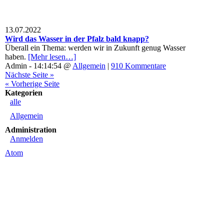
13.07.2022
Wird das Wasser in der Pfalz bald knapp?
Überall ein Thema: werden wir in Zukunft genug Wasser
haben.
[Mehr lesen…]
Admin - 14:14:54 @
Allgemein
|
910 Kommentare
Nächste Seite »
« Vorherige Seite
Kategorien
alle
Allgemein
Administration
Anmelden
Atom