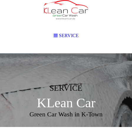
SERVICE
SERVICE
KLean Car
Green Car Wash in K-Town