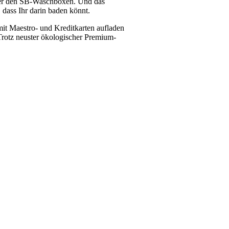
ber den SB-Waschboxen. Und das
 dass Ihr darin baden könnt.
mit Maestro- und Kreditkarten aufladen
Trotz neuster ökologischer Premium-