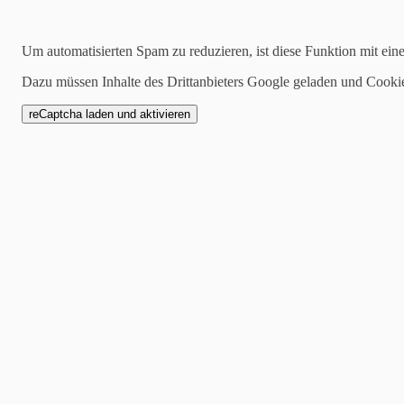
23.02.2020
Um automatisierten Spam zu reduzieren, ist diese Funktion mit ein
Full House am 22. Febr
Dazu müssen Inhalte des Drittanbieters Google geladen und Cooki
So viele Besucher hätten wi
am ersten Tag. Pünktlich 
(22.02.2020) die Sonne her
herumgesprochen. Und das 
zufriedene Kunden. Läuft 
Admin - 23:24:28 |
Kommen