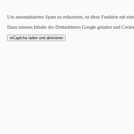
13.07.2022
Um automatisierten Spam zu reduzieren, ist diese Funktion mit ein
Wird das Wasser in der
Dazu müssen Inhalte des Drittanbieters Google geladen und Cooki
Überall ein Thema: werden 
haben? Der SWR berichtet 
Kaiserslautern
. Gute Nachri
Wasser im Kreislauf und br
Frischwasser als alle ande
Wasser ist fast so gut, dass
Gut für den Lack. Und gut 