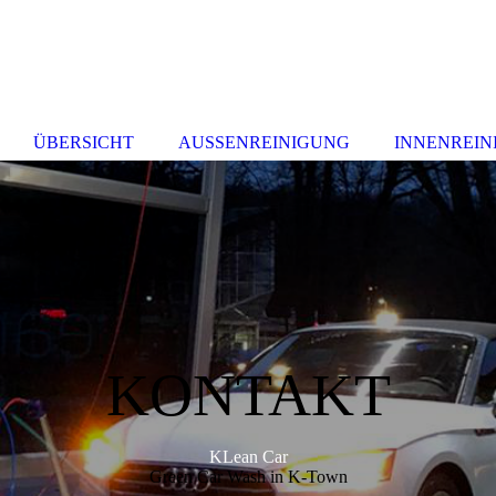
ÜBERSICHT
AUSSENREINIGUNG
INNENREIN
KONTAKT
KLean Car
Green Car Wash in K-Town