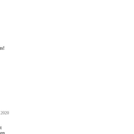
ns!
.2020
t
ten