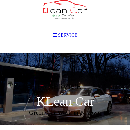
SERVICE
SERVICE
KLean Car
Green Car Wash in K-Town