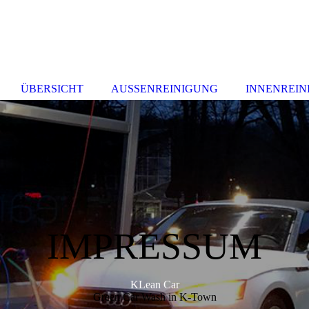
ÜBERSICHT
AUSSENREINIGUNG
INNENREIN
IMPRESSUM
KLean Car
Green Car Wash in K-Town