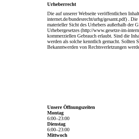
Urheberrecht
Die auf unserer Webseite veröffentlichen Inha
internet.de/bundesrecht/urhg/gesamt.pdf) . Die
materieller Sicht des Urhebers außerhalb der 
Urhebergesetzes (http://www.gesetze-im-intern
kommerziellen Gebrauch erlaubt. Sind die Inhalt
werden als solche kenntlich gemacht. Sollten 
Bekanntwerden von Rechtsverletzungen werden 
Unsere Öffnungszeiten
Montag
6
:
00
–
23
:
00
Dienstag
6
:
00
–
23
:
00
Mittwoch