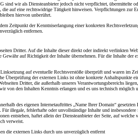
sind wir als Diensteanbieter jedoch nicht verpflichtet, übermittelte o
die auf eine rechtswidrige Tätigkeit hinweisen. Verpflichtungen zur 
bleiben hiervon unberührt.
ab dem Zeitpunkt der Kenntniserlangung einer konkreten Rechtsverletz
nverzüglich entfernen.
eiten Dritter. Auf die Inhalte dieser direkt oder indirekt verlinkten W
 Gewähr auf Richtigkeit der Inhalte übernehmen. Für die Inhalte der ex
Linksetzung auf eventuelle Rechtsverstöße überprüft und waren im Zei
iche Überprüfung der externen Links ist ohne konkrete Anhaltspunkte ei
Webseiten Dritter, die außerhalb unseres Verantwortungsbereichs liege
 wir von den Inhalten Kenntnis erlangen und es uns technisch möglich
nnerhalb des eigenen Internetauftrittes „Name Ihrer Domain“ gesetzten 
Für illegale, fehlerhafte oder unvollständige Inhalte und insbesondere
onen entstehen, haftet allein der Diensteanbieter der Seite, auf welche 
ich verweist.
n die externen Links durch uns unverzüglich entfernt