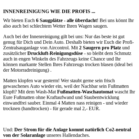
INNENREINIGUNG WIE DIE PROFIS ...
Wir bieten Euch
6 Saugplätze - alle überdacht
! Bei uns könnt Ihr
also auch bei schlechtem Wetter Ihren Wagen saugen.
Auch bei der Innenreinigung gilt bei uns: Nur das beste ist gut
genug für Dich und Dein Auto. Deshalb bieten wir Euch die Profi-
Zentralsauganlage von Aircontrol. Mit
2 Saugern pro Platz
und
zusätzlicher
Druckluft-Reinigungsdüse
- so bleibt dem Schmutz
auch in engen Winkeln des Fahrzeugs keine Chance und Ihr
können markante Stellen Ihres Fahrzeugs trocken blasen (ideal bei
der Motorradreinigung) .
Matten klopfen war gesterm! Wer staubt gerne sein frisch
gewaschenes Auto wieder ein, weil der Nachbar sein Fußmatten
klopft? Mit dem Wash-Mat
Fußmatten-Waschautomat
wascht Ihr
Eure Fußmatten ohne Kraftaufwand und Staubentwicklung
einwandfrei sauber. Einmal 4 Matten nass reinigen - und wieder
trocknen (handtrocken) - für gerade mal 2,- EUR.
Und:
Der Strom für die Anlage kommt natürlich Co2-neutral
von der Solaranlage
unseres Hallendaches.