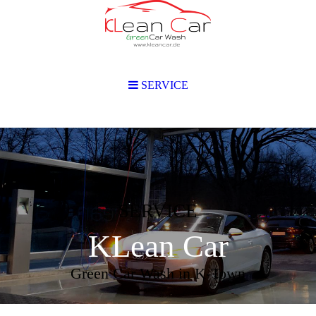
SERVICE
SERVICE
KLean Car
Green Car Wash in K-Town