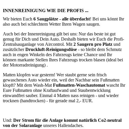
INNENREINIGUNG WIE DIE PROFIS ...
Wir bieten Euch
6 Saugplätze - alle überdacht
! Bei uns könnt Ihr
also auch bei schlechtem Wetter Ihren Wagen saugen.
Auch bei der Innenreinigung gilt bei uns: Nur das beste ist gut
genug für Dich und Dein Auto. Deshalb bieten wir Euch die Profi-
Zentralsauganlage von Aircontrol. Mit
2 Saugern pro Platz
und
zusätzlicher
Druckluft-Reinigungsdüse
- so bleibt dem Schmutz
auch in engen Winkeln des Fahrzeugs keine Chance und Ihr
können markante Stellen Ihres Fahrzeugs trocken blasen (ideal bei
der Motorradreinigung) .
Matten klopfen war gesterm! Wer staubt gerne sein frisch
gewaschenes Auto wieder ein, weil der Nachbar sein Fußmatten
klopft? Mit dem Wash-Mat
Fußmatten-Waschautomat
wascht Ihr
Eure Fußmatten ohne Kraftaufwand und Staubentwicklung
einwandfrei sauber. Einmal 4 Matten nass reinigen - und wieder
trocknen (handtrocken) - für gerade mal 2,- EUR.
Und:
Der Strom für die Anlage kommt natürlich Co2-neutral
von der Solaranlage
unseres Hallendaches.