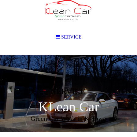
SERVICE
SERVICE
KLean Car
Green Car Wash in K-Town