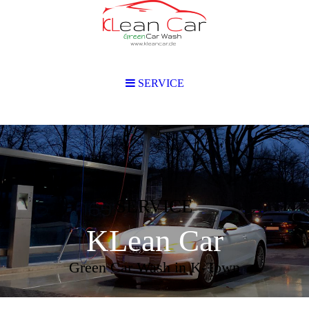
SERVICE
SERVICE
KLean Car
Green Car Wash in K-Town